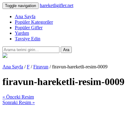
hareketligifler.net
Toggle navigation
Ana Sayfa
Popüler Kategoriler
Popüler Gifler
Yardım
Tavsiye Edin
Ara
Ana Sayfa
/
F
/
Firavun
/ firavun-hareketli-resim-0009
firavun-hareketli-resim-0009
« Önceki Resim
Sonraki Resim »