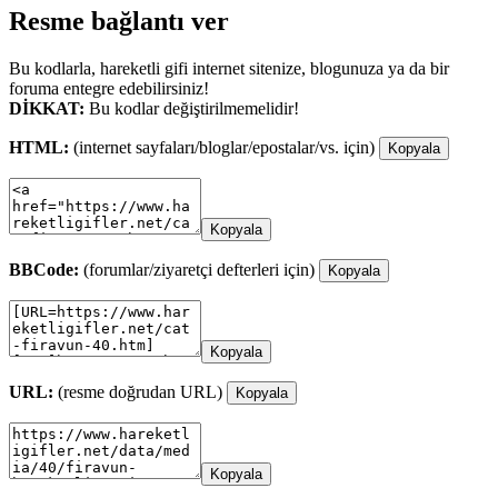
Resme bağlantı ver
Bu kodlarla, hareketli gifi internet sitenize, blogunuza ya da bir
foruma entegre edebilirsiniz!
DİKKAT:
Bu kodlar değiştirilmemelidir!
HTML:
(internet sayfaları/bloglar/epostalar/vs. için)
Kopyala
Kopyala
BBCode:
(forumlar/ziyaretçi defterleri için)
Kopyala
Kopyala
URL:
(resme doğrudan URL)
Kopyala
Kopyala