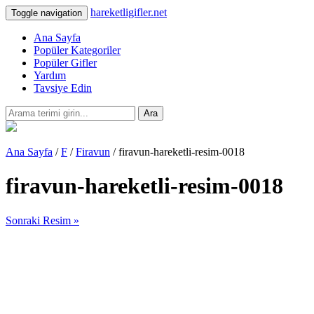
hareketligifler.net
Toggle navigation
Ana Sayfa
Popüler Kategoriler
Popüler Gifler
Yardım
Tavsiye Edin
Ara
Ana Sayfa
/
F
/
Firavun
/ firavun-hareketli-resim-0018
firavun-hareketli-resim-0018
Sonraki Resim »