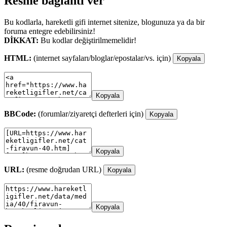
Resme bağlantı ver
Bu kodlarla, hareketli gifi internet sitenize, blogunuza ya da bir
foruma entegre edebilirsiniz!
DİKKAT:
Bu kodlar değiştirilmemelidir!
HTML:
(internet sayfaları/bloglar/epostalar/vs. için)
Kopyala
Kopyala
BBCode:
(forumlar/ziyaretçi defterleri için)
Kopyala
Kopyala
URL:
(resme doğrudan URL)
Kopyala
Kopyala