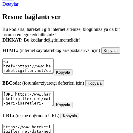
Detaylar
Resme bağlantı ver
Bu kodlarla, hareketli gifi internet sitenize, blogunuza ya da bir
foruma entegre edebilirsiniz!
DİKKAT:
Bu kodlar değiştirilmemelidir!
HTML:
(internet sayfaları/bloglar/epostalar/vs. için)
Kopyala
Kopyala
BBCode:
(forumlar/ziyaretçi defterleri için)
Kopyala
Kopyala
URL:
(resme doğrudan URL)
Kopyala