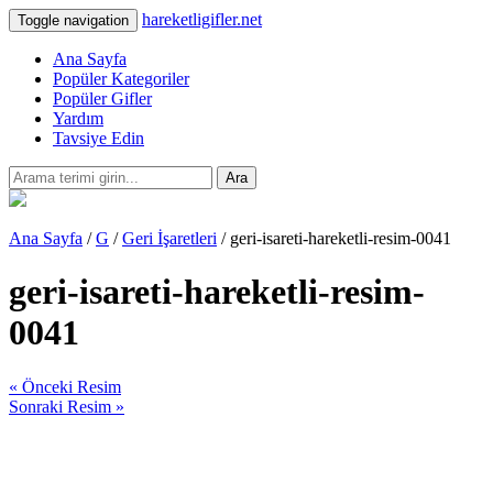
hareketligifler.net
Toggle navigation
Ana Sayfa
Popüler Kategoriler
Popüler Gifler
Yardım
Tavsiye Edin
Ara
Ana Sayfa
/
G
/
Geri İşaretleri
/ geri-isareti-hareketli-resim-0041
geri-isareti-hareketli-resim-
0041
« Önceki Resim
Sonraki Resim »