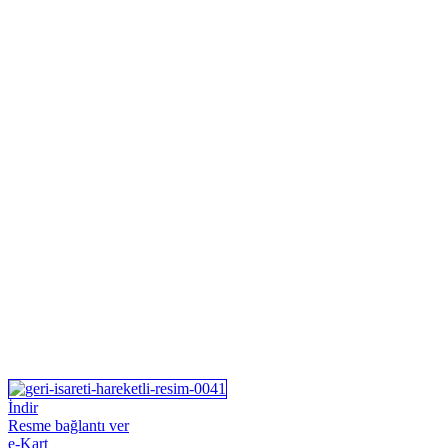
İndir
Resme bağlantı ver
e-Kart