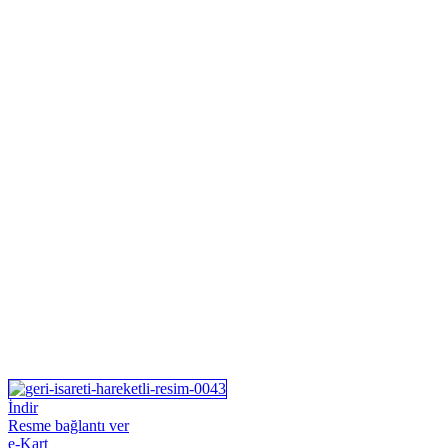
İndir
Resme bağlantı ver
e-Kart