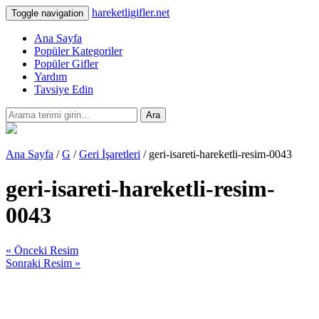
hareketligifler.net
Toggle navigation
Ana Sayfa
Popüler Kategoriler
Popüler Gifler
Yardım
Tavsiye Edin
Ara
Ana Sayfa
/
G
/
Geri İşaretleri
/ geri-isareti-hareketli-resim-0043
geri-isareti-hareketli-resim-
0043
« Önceki Resim
Sonraki Resim »