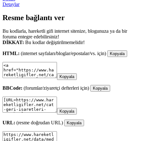
Detaylar
Resme bağlantı ver
Bu kodlarla, hareketli gifi internet sitenize, blogunuza ya da bir
foruma entegre edebilirsiniz!
DİKKAT:
Bu kodlar değiştirilmemelidir!
HTML:
(internet sayfaları/bloglar/epostalar/vs. için)
Kopyala
Kopyala
BBCode:
(forumlar/ziyaretçi defterleri için)
Kopyala
Kopyala
URL:
(resme doğrudan URL)
Kopyala