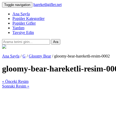
hareketligifler.net
Toggle navigation
Ana Sayfa
Popüler Kategoriler
Popüler Gifler
Yardım
Tavsiye Edin
Ara
Ana Sayfa
/
G
/
Gloomy Bear
/ gloomy-bear-hareketli-resim-0002
gloomy-bear-hareketli-resim-00
« Önceki Resim
Sonraki Resim »