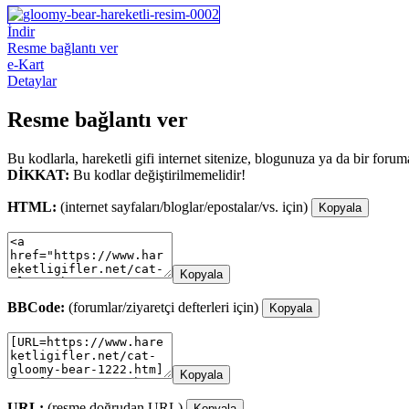
İndir
Resme bağlantı ver
e-Kart
Detaylar
Resme bağlantı ver
Bu kodlarla, hareketli gifi internet sitenize, blogunuza ya da bir forum
DİKKAT:
Bu kodlar değiştirilmemelidir!
HTML:
(internet sayfaları/bloglar/epostalar/vs. için)
Kopyala
Kopyala
BBCode:
(forumlar/ziyaretçi defterleri için)
Kopyala
Kopyala
URL:
(resme doğrudan URL)
Kopyala