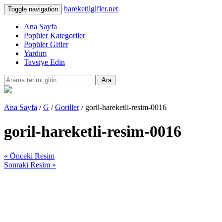
hareketligifler.net
Toggle navigation
Ana Sayfa
Popüler Kategoriler
Popüler Gifler
Yardım
Tavsiye Edin
Ara
Ana Sayfa
/
G
/
Goriller
/ goril-hareketli-resim-0016
goril-hareketli-resim-0016
« Önceki Resim
Sonraki Resim »