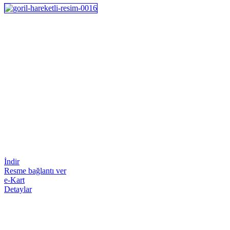
İndir
Resme bağlantı ver
e-Kart
Detaylar