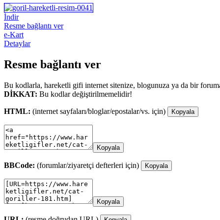
İndir
Resme bağlantı ver
e-Kart
Detaylar
Resme bağlantı ver
Bu kodlarla, hareketli gifi internet sitenize, blogunuza ya da bir forum
DİKKAT:
Bu kodlar değiştirilmemelidir!
HTML:
(internet sayfaları/bloglar/epostalar/vs. için)
Kopyala
Kopyala
BBCode:
(forumlar/ziyaretçi defterleri için)
Kopyala
Kopyala
URL:
(resme doğrudan URL)
Kopyala