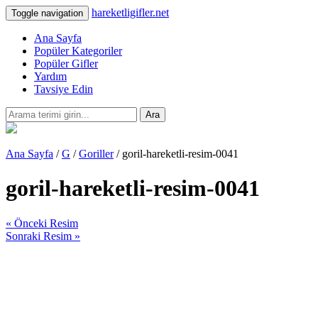
hareketligifler.net
Toggle navigation
Ana Sayfa
Popüler Kategoriler
Popüler Gifler
Yardım
Tavsiye Edin
Ara
Ana Sayfa
/
G
/
Goriller
/ goril-hareketli-resim-0041
goril-hareketli-resim-0041
« Önceki Resim
Sonraki Resim »