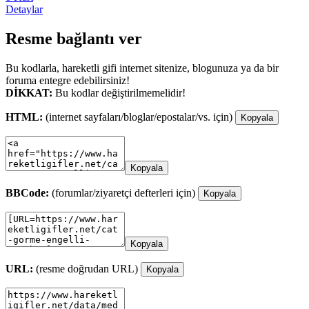
Detaylar
Resme bağlantı ver
Bu kodlarla, hareketli gifi internet sitenize, blogunuza ya da bir
foruma entegre edebilirsiniz!
DİKKAT:
Bu kodlar değiştirilmemelidir!
HTML:
(internet sayfaları/bloglar/epostalar/vs. için)
Kopyala
Kopyala
BBCode:
(forumlar/ziyaretçi defterleri için)
Kopyala
Kopyala
URL:
(resme doğrudan URL)
Kopyala