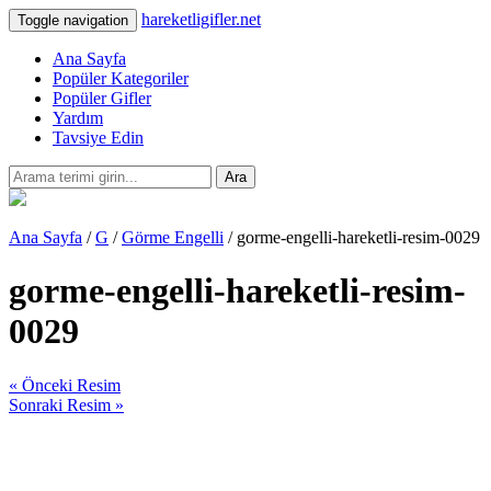
hareketligifler.net
Toggle navigation
Ana Sayfa
Popüler Kategoriler
Popüler Gifler
Yardım
Tavsiye Edin
Ara
Ana Sayfa
/
G
/
Görme Engelli
/ gorme-engelli-hareketli-resim-0029
gorme-engelli-hareketli-resim-
0029
« Önceki Resim
Sonraki Resim »