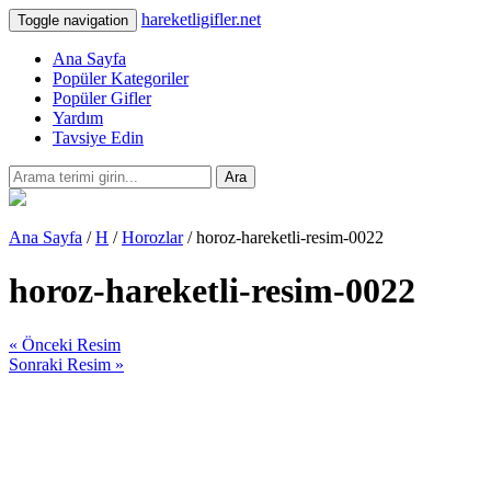
hareketligifler.net
Toggle navigation
Ana Sayfa
Popüler Kategoriler
Popüler Gifler
Yardım
Tavsiye Edin
Ara
Ana Sayfa
/
H
/
Horozlar
/ horoz-hareketli-resim-0022
horoz-hareketli-resim-0022
« Önceki Resim
Sonraki Resim »