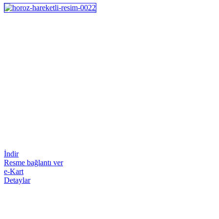
İndir
Resme bağlantı ver
e-Kart
Detaylar