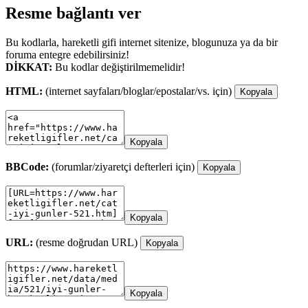
Resme bağlantı ver
Bu kodlarla, hareketli gifi internet sitenize, blogunuza ya da bir
foruma entegre edebilirsiniz!
DİKKAT:
Bu kodlar değiştirilmemelidir!
HTML:
(internet sayfaları/bloglar/epostalar/vs. için)
Kopyala
Kopyala
BBCode:
(forumlar/ziyaretçi defterleri için)
Kopyala
Kopyala
URL:
(resme doğrudan URL)
Kopyala
Kopyala