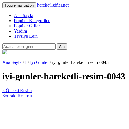
hareketligifler.net
Toggle navigation
Ana Sayfa
Popüler Kategoriler
Popüler Gifler
Yardım
Tavsiye Edin
Ara
Ana Sayfa
/
I
/
İyi Günler
/ iyi-gunler-hareketli-resim-0043
iyi-gunler-hareketli-resim-0043
« Önceki Resim
Sonraki Resim »