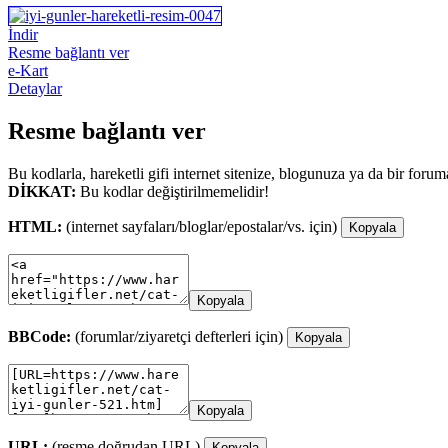
İndir
Resme bağlantı ver
e-Kart
Detaylar
Resme bağlantı ver
Bu kodlarla, hareketli gifi internet sitenize, blogunuza ya da bir forum
DİKKAT:
Bu kodlar değiştirilmemelidir!
HTML:
(internet sayfaları/bloglar/epostalar/vs. için)
Kopyala
Kopyala
BBCode:
(forumlar/ziyaretçi defterleri için)
Kopyala
Kopyala
URL:
(resme doğrudan URL)
Kopyala