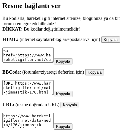
Resme bağlantı ver
Bu kodlarla, hareketli gifi internet sitenize, blogunuza ya da bir
foruma entegre edebilirsiniz!
DİKKAT:
Bu kodlar değiştirilmemelidir!
HTML:
(internet sayfaları/bloglar/epostalar/vs. için)
Kopyala
Kopyala
BBCode:
(forumlar/ziyaretçi defterleri için)
Kopyala
Kopyala
URL:
(resme doğrudan URL)
Kopyala
Kopyala