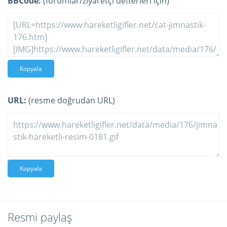
BBCode:
(forumlar/ziyaretçi defterleri için)
Kopyala
URL:
(resme doğrudan URL)
Kopyala
Resmi paylaş