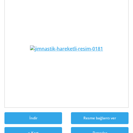
İndir
Resme bağlantı ver
e-Kart
Detaylar