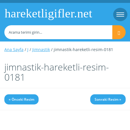
hareketligifler.net
Togg
navi
Ana Sayfa
/
J
/
Jimnastik
/ jimnastik-hareketli-resim-0181
jimnastik-hareketli-resim-
0181
« Önceki Resim
Sonraki Resim »