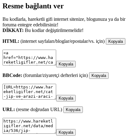
Resme bağlantı ver
Bu kodlarla, hareketli gifi internet sitenize, blogunuza ya da bir
foruma entegre edebilirsiniz!
DİKKAT:
Bu kodlar değiştirilmemelidir!
HTML:
(internet sayfaları/bloglar/epostalar/vs. için)
Kopyala
Kopyala
BBCode:
(forumlar/ziyaretçi defterleri için)
Kopyala
Kopyala
URL:
(resme doğrudan URL)
Kopyala
Kopyala