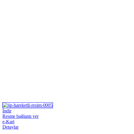
İndir
Resme bağlantı ver
e-Kart
Detaylar