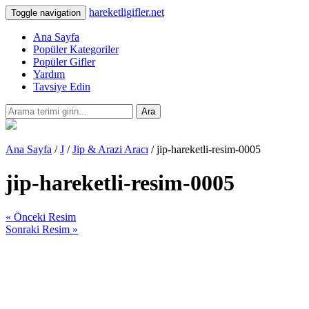
hareketligifler.net
Toggle navigation
Ana Sayfa
Popüler Kategoriler
Popüler Gifler
Yardım
Tavsiye Edin
Ara
Ana Sayfa
/
J
/
Jip & Arazi Aracı
/ jip-hareketli-resim-0005
jip-hareketli-resim-0005
« Önceki Resim
Sonraki Resim »