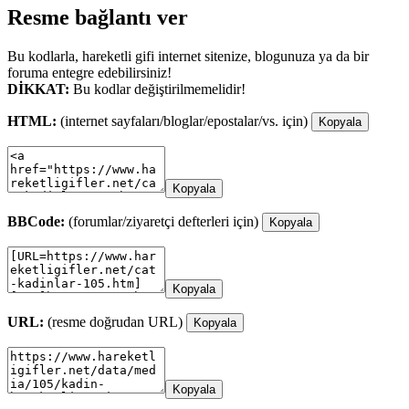
Resme bağlantı ver
Bu kodlarla, hareketli gifi internet sitenize, blogunuza ya da bir
foruma entegre edebilirsiniz!
DİKKAT:
Bu kodlar değiştirilmemelidir!
HTML:
(internet sayfaları/bloglar/epostalar/vs. için)
Kopyala
Kopyala
BBCode:
(forumlar/ziyaretçi defterleri için)
Kopyala
Kopyala
URL:
(resme doğrudan URL)
Kopyala
Kopyala