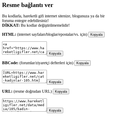
Resme bağlantı ver
Bu kodlarla, hareketli gifi internet sitenize, blogunuza ya da bir
foruma entegre edebilirsiniz!
DİKKAT:
Bu kodlar değiştirilmemelidir!
HTML:
(internet sayfaları/bloglar/epostalar/vs. için)
Kopyala
Kopyala
BBCode:
(forumlar/ziyaretçi defterleri için)
Kopyala
Kopyala
URL:
(resme doğrudan URL)
Kopyala
Kopyala