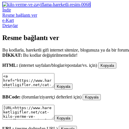
İndir
Resme bağlantı ver
e-Kart
Detaylar
Resme bağlantı ver
Bu kodlarla, hareketli gifi internet sitenize, blogunuza ya da bir forum
DİKKAT:
Bu kodlar değiştirilmemelidir!
HTML:
(internet sayfaları/bloglar/epostalar/vs. için)
Kopyala
Kopyala
BBCode:
(forumlar/ziyaretçi defterleri için)
Kopyala
Kopyala
URL:
(resme doğrudan URL)
Kopyala