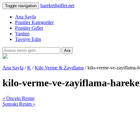
hareketligifler.net
Toggle navigation
Ana Sayfa
Popüler Kategoriler
Popüler Gifler
Yardım
Tavsiye Edin
Ara
Ana Sayfa
/
K
/
Kilo Verme & Zayıflama
/ kilo-verme-ve-zayiflama-h
kilo-verme-ve-zayiflama-hareke
« Önceki Resim
Sonraki Resim »