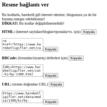
Resme bağlantı ver
Bu kodlarla, hareketli gifi internet sitenize, blogunuza ya da bir
foruma entegre edebilirsiniz!
DİKKAT:
Bu kodlar değiştirilmemelidir!
HTML:
(internet sayfaları/bloglar/epostalar/vs. için)
Kopyala
Kopyala
BBCode:
(forumlar/ziyaretçi defterleri için)
Kopyala
Kopyala
URL:
(resme doğrudan URL)
Kopyala
Kopyala