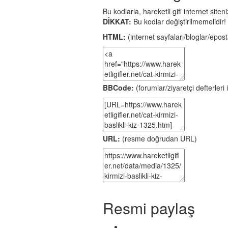
Bu kodlarla, hareketli gifi internet site
DİKKAT:
Bu kodlar değiştirilmemelidir!
HTML:
(internet sayfaları/bloglar/eposta
BBCode:
(forumlar/ziyaretçi defterleri i
URL:
(resme doğrudan URL)
Resmi paylaş