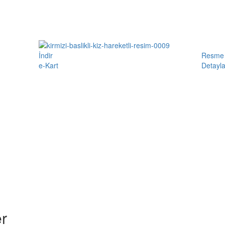
İndir
Resme 
e-Kart
Detayla
r