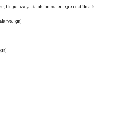
nize, blogunuza ya da bir foruma entegre edebilirsiniz!
lar/vs. için)
çin)