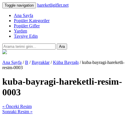
hareketligifler.net
Toggle navigation
Ana Sayfa
Popüler Kategoriler
Popüler Gifler
Yardım
Tavsiye Edin
Ara
Ana Sayfa
/
B
/
Bayraklar
/
Küba Bayrağı
/ kuba-bayragi-hareketli-
resim-0003
kuba-bayragi-hareketli-resim-
0003
« Önceki Resim
Sonraki Resim »