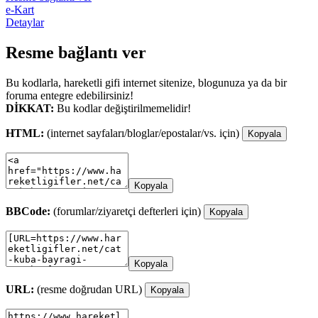
e-Kart
Detaylar
Resme bağlantı ver
Bu kodlarla, hareketli gifi internet sitenize, blogunuza ya da bir
foruma entegre edebilirsiniz!
DİKKAT:
Bu kodlar değiştirilmemelidir!
HTML:
(internet sayfaları/bloglar/epostalar/vs. için)
Kopyala
Kopyala
BBCode:
(forumlar/ziyaretçi defterleri için)
Kopyala
Kopyala
URL:
(resme doğrudan URL)
Kopyala