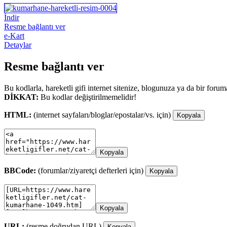
İndir
Resme bağlantı ver
e-Kart
Detaylar
Resme bağlantı ver
Bu kodlarla, hareketli gifi internet sitenize, blogunuza ya da bir forum
DİKKAT:
Bu kodlar değiştirilmemelidir!
HTML:
(internet sayfaları/bloglar/epostalar/vs. için)
Kopyala
Kopyala
BBCode:
(forumlar/ziyaretçi defterleri için)
Kopyala
Kopyala
URL:
(resme doğrudan URL)
Kopyala