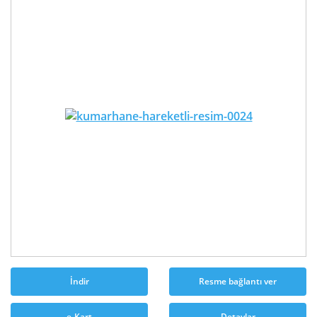
İndir
Resme bağlantı ver
e-Kart
Detaylar