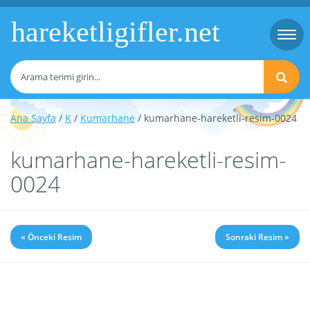
hareketligifler.net
Togg
navi
Ana Sayfa
/
K
/
Kumarhane
/ kumarhane-hareketli-resim-0024
kumarhane-hareketli-resim-
0024
« Önceki Resim
Sonraki Resim »