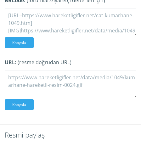
BBCode:
(forumlar/ziyaretçi defterleri için)
Kopyala
URL:
(resme doğrudan URL)
Kopyala
Resmi paylaş