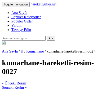
hareketligifler.net
Toggle navigation
Ana Sayfa
Popüler Kategoriler
Popüler Gifler
Yardım
Tavsiye Edin
Ara
Ana Sayfa
/
K
/
Kumarhane
/ kumarhane-hareketli-resim-0027
kumarhane-hareketli-resim-
0027
« Önceki Resim
Sonraki Resim »