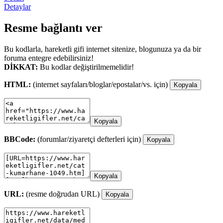
Detaylar
Resme bağlantı ver
Bu kodlarla, hareketli gifi internet sitenize, blogunuza ya da bir
foruma entegre edebilirsiniz!
DİKKAT:
Bu kodlar değiştirilmemelidir!
HTML:
(internet sayfaları/bloglar/epostalar/vs. için)
Kopyala
Kopyala
BBCode:
(forumlar/ziyaretçi defterleri için)
Kopyala
Kopyala
URL:
(resme doğrudan URL)
Kopyala