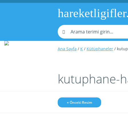
hareketligifler
Ana Sayfa
/
K
/
Kütüphaneler
/ kutup
kutuphane-ha
« Önceki Resim