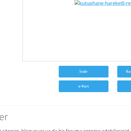
İndir
Re
e-Kart
er