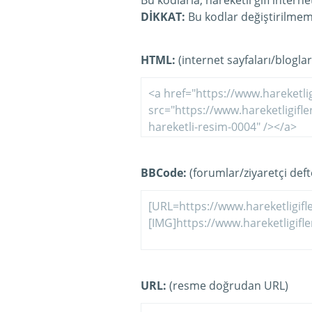
Bu kodlarla, hareketli gifi intern
DİKKAT:
Bu kodlar değiştirilmeme
HTML:
(internet sayfaları/bloglar
BBCode:
(forumlar/ziyaretçi defte
URL:
(resme doğrudan URL)