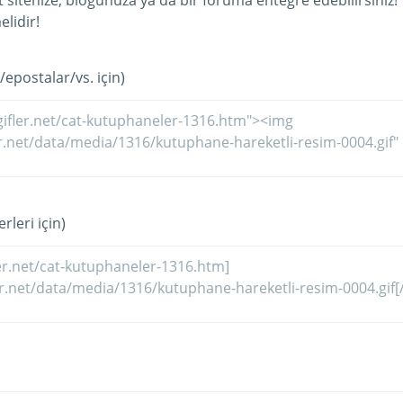
et sitenize, blogunuza ya da bir foruma entegre edebilirsiniz!
lidir!
/epostalar/vs. için)
rleri için)