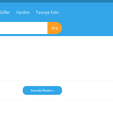
Gifler
Yardım
Tavsiye Edin
Ara
Sonraki Resim »