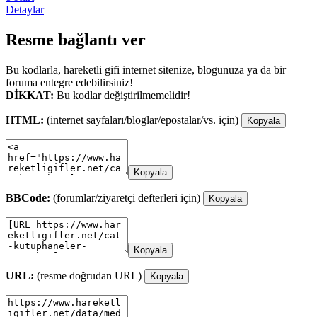
Detaylar
Resme bağlantı ver
Bu kodlarla, hareketli gifi internet sitenize, blogunuza ya da bir
foruma entegre edebilirsiniz!
DİKKAT:
Bu kodlar değiştirilmemelidir!
HTML:
(internet sayfaları/bloglar/epostalar/vs. için)
Kopyala
Kopyala
BBCode:
(forumlar/ziyaretçi defterleri için)
Kopyala
Kopyala
URL:
(resme doğrudan URL)
Kopyala