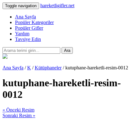
hareketligifler.net
Toggle navigation
Ana Sayfa
Popüler Kategoriler
Popüler Gifler
Yardım
Tavsiye Edin
Ara
Ana Sayfa
/
K
/
Kütüphaneler
/ kutuphane-hareketli-resim-0012
kutuphane-hareketli-resim-
0012
« Önceki Resim
Sonraki Resim »