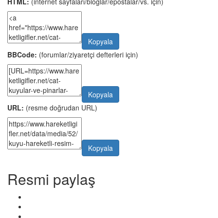
HTML:
(internet sayfaları/bloglar/epostalar/vs. için)
Kopyala
BBCode:
(forumlar/ziyaretçi defterleri için)
Kopyala
URL:
(resme doğrudan URL)
Kopyala
Resmi paylaş