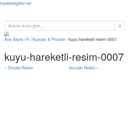
hareketligifler.net
Toggl
naviga
Ana Sayfa
/
K
/
Kuyular & Pınarlar
/ kuyu-hareketli-resim-0007
kuyu-hareketli-resim-0007
« Önceki Resim
Sonraki Resim »