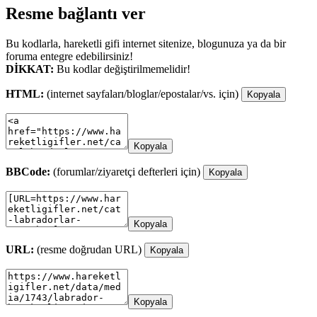
Resme bağlantı ver
Bu kodlarla, hareketli gifi internet sitenize, blogunuza ya da bir
foruma entegre edebilirsiniz!
DİKKAT:
Bu kodlar değiştirilmemelidir!
HTML:
(internet sayfaları/bloglar/epostalar/vs. için)
Kopyala
Kopyala
BBCode:
(forumlar/ziyaretçi defterleri için)
Kopyala
Kopyala
URL:
(resme doğrudan URL)
Kopyala
Kopyala