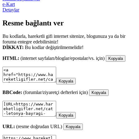
e-Kart
Detaylar
Resme bağlantı ver
Bu kodlarla, hareketli gifi internet sitenize, blogunuza ya da bir
foruma entegre edebilirsiniz!
DİKKAT:
Bu kodlar değiştirilmemelidir!
HTML:
(internet sayfaları/bloglar/epostalar/vs. için)
Kopyala
Kopyala
BBCode:
(forumlar/ziyaretçi defterleri için)
Kopyala
Kopyala
URL:
(resme doğrudan URL)
Kopyala