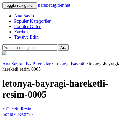
hareketligifler.net
Toggle navigation
Ana Sayfa
Popüler Kategoriler
Popüler Gifler
Yardım
Tavsiye Edin
Ara
Ana Sayfa
/
B
/
Bayraklar
/
Letonya Bayrağı
/ letonya-bayragi-
hareketli-resim-0005
letonya-bayragi-hareketli-
resim-0005
« Önceki Resim
Sonraki Resim »