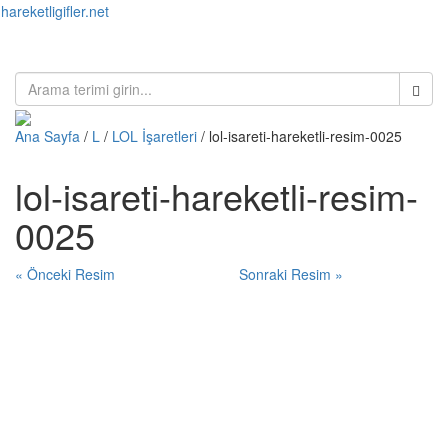
hareketligifler.net
Toggl
naviga
Ana Sayfa
/
L
/
LOL İşaretleri
/ lol-isareti-hareketli-resim-0025
lol-isareti-hareketli-resim-
0025
« Önceki Resim
Sonraki Resim »