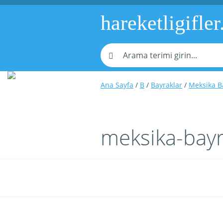
hareketligifler
Ana Sayfa
/
B
/
Bayraklar
/
Meksika B
meksika-bayr