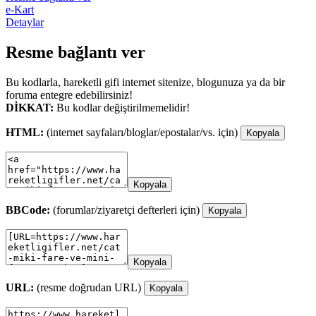
e-Kart
Detaylar
Resme bağlantı ver
Bu kodlarla, hareketli gifi internet sitenize, blogunuza ya da bir
foruma entegre edebilirsiniz!
DİKKAT:
Bu kodlar değiştirilmemelidir!
HTML:
(internet sayfaları/bloglar/epostalar/vs. için)
Kopyala
Kopyala
BBCode:
(forumlar/ziyaretçi defterleri için)
Kopyala
Kopyala
URL:
(resme doğrudan URL)
Kopyala