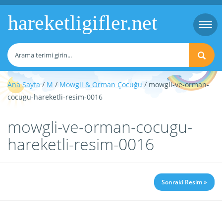
hareketligifler.net
Togg
navi
Ana Sayfa
/
M
/
Mowgli & Orman Çocuğu
/ mowgli-ve-orman-
cocugu-hareketli-resim-0016
mowgli-ve-orman-cocugu-
hareketli-resim-0016
Sonraki Resim »