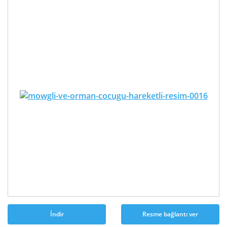
İndir
Resme bağlantı ver