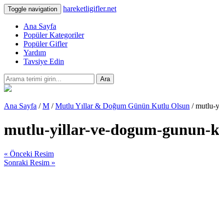
hareketligifler.net
Toggle navigation
Ana Sayfa
Popüler Kategoriler
Popüler Gifler
Yardım
Tavsiye Edin
Ara
Ana Sayfa
/
M
/
Mutlu Yıllar & Doğum Günün Kutlu Olsun
/ mutlu-y
mutlu-yillar-ve-dogum-gunun-ku
« Önceki Resim
Sonraki Resim »