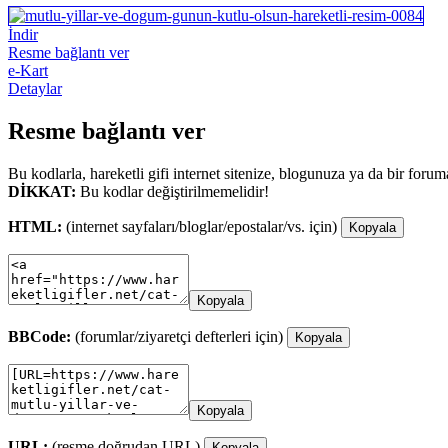
İndir
Resme bağlantı ver
e-Kart
Detaylar
Resme bağlantı ver
Bu kodlarla, hareketli gifi internet sitenize, blogunuza ya da bir forum
DİKKAT:
Bu kodlar değiştirilmemelidir!
HTML:
(internet sayfaları/bloglar/epostalar/vs. için)
Kopyala
Kopyala
BBCode:
(forumlar/ziyaretçi defterleri için)
Kopyala
Kopyala
URL:
(resme doğrudan URL)
Kopyala