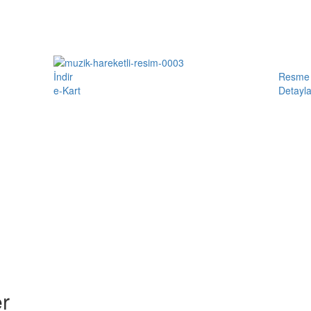
İndir
Resme 
e-Kart
Detayla
r