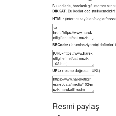
Bu kodlarla, hareketli gifi internet site
DİKKAT:
Bu kodlar değiştirilmemelidir!
HTML:
(internet sayfaları/bloglar/eposta
BBCode:
(forumlar/ziyaretçi defterleri i
URL:
(resme doğrudan URL)
Resmi paylaş