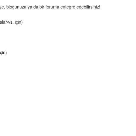
nize, blogunuza ya da bir foruma entegre edebilirsiniz!
lar/vs. için)
çin)