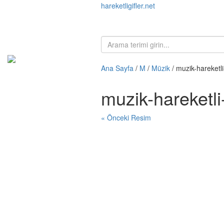
hareketligifler.net
Ana Sayfa
/
M
/
Müzik
/ muzik-hareketl
muzik-hareketl
« Önceki Resim