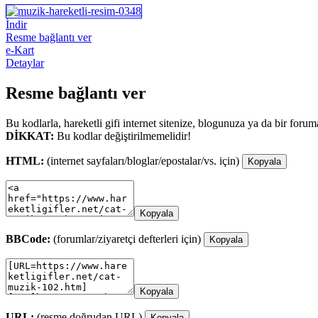
İndir
Resme bağlantı ver
e-Kart
Detaylar
Resme bağlantı ver
Bu kodlarla, hareketli gifi internet sitenize, blogunuza ya da bir forum
DİKKAT:
Bu kodlar değiştirilmemelidir!
HTML:
(internet sayfaları/bloglar/epostalar/vs. için)
Kopyala
Kopyala
BBCode:
(forumlar/ziyaretçi defterleri için)
Kopyala
Kopyala
URL:
(resme doğrudan URL)
Kopyala