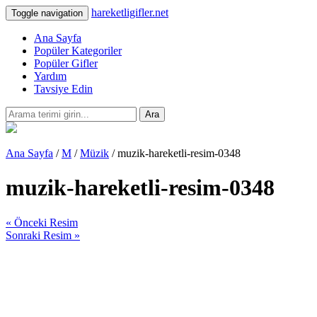
hareketligifler.net
Toggle navigation
Ana Sayfa
Popüler Kategoriler
Popüler Gifler
Yardım
Tavsiye Edin
Ara
Ana Sayfa
/
M
/
Müzik
/ muzik-hareketli-resim-0348
muzik-hareketli-resim-0348
« Önceki Resim
Sonraki Resim »