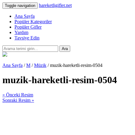
hareketligifler.net
Toggle navigation
Ana Sayfa
Popüler Kategoriler
Popüler Gifler
Yardım
Tavsiye Edin
Ara
Ana Sayfa
/
M
/
Müzik
/ muzik-hareketli-resim-0504
muzik-hareketli-resim-0504
« Önceki Resim
Sonraki Resim »