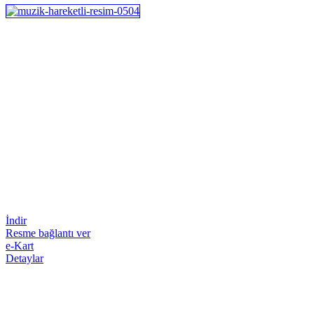
İndir
Resme bağlantı ver
e-Kart
Detaylar