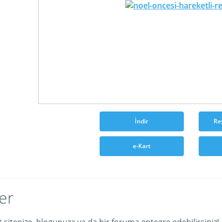
İndir
Re
e-Kart
er