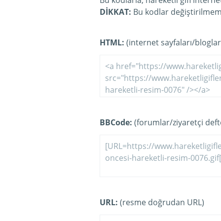
Bu kodlarla, hareketli gifi intern
DİKKAT:
Bu kodlar değiştirilmeme
HTML:
(internet sayfaları/bloglar
BBCode:
(forumlar/ziyaretçi defte
URL:
(resme doğrudan URL)