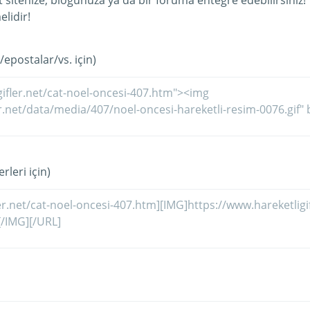
et sitenize, blogunuza ya da bir foruma entegre edebilirsiniz!
lidir!
/epostalar/vs. için)
rleri için)