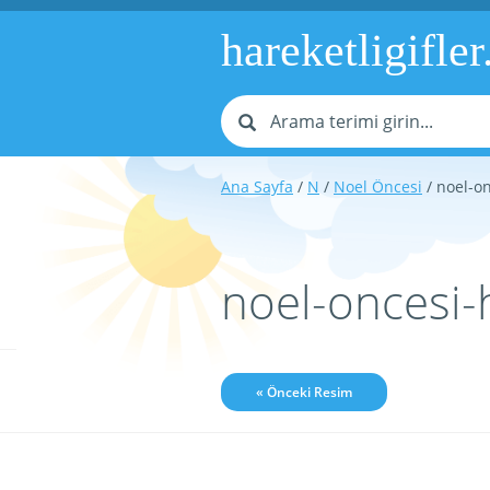
hareketligifler
Ana Sayfa
/
N
/
Noel Öncesi
/ noel-on
noel-oncesi-
« Önceki Resim