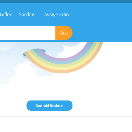
Gifler
Yardım
Tavsiye Edin
Ara
Sonraki Resim »