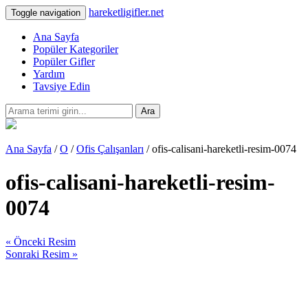
hareketligifler.net
Toggle navigation
Ana Sayfa
Popüler Kategoriler
Popüler Gifler
Yardım
Tavsiye Edin
Ara
Ana Sayfa
/
O
/
Ofis Çalışanları
/ ofis-calisani-hareketli-resim-0074
ofis-calisani-hareketli-resim-
0074
« Önceki Resim
Sonraki Resim »