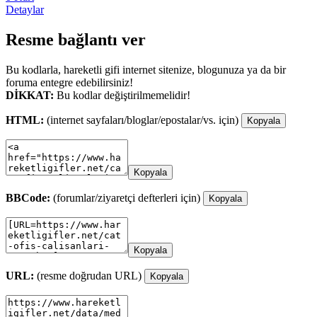
Detaylar
Resme bağlantı ver
Bu kodlarla, hareketli gifi internet sitenize, blogunuza ya da bir
foruma entegre edebilirsiniz!
DİKKAT:
Bu kodlar değiştirilmemelidir!
HTML:
(internet sayfaları/bloglar/epostalar/vs. için)
Kopyala
Kopyala
BBCode:
(forumlar/ziyaretçi defterleri için)
Kopyala
Kopyala
URL:
(resme doğrudan URL)
Kopyala