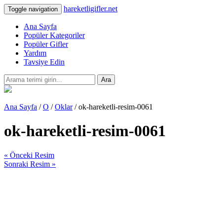
hareketligifler.net
Toggle navigation
Ana Sayfa
Popüler Kategoriler
Popüler Gifler
Yardım
Tavsiye Edin
Ara
Ana Sayfa
/
O
/
Oklar
/ ok-hareketli-resim-0061
ok-hareketli-resim-0061
« Önceki Resim
Sonraki Resim »