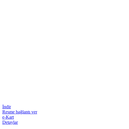
İndir
Resme bağlantı ver
e-Kart
Detaylar