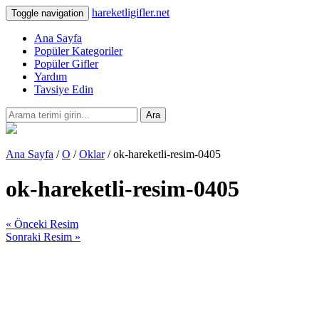
hareketligifler.net
Toggle navigation
Ana Sayfa
Popüler Kategoriler
Popüler Gifler
Yardım
Tavsiye Edin
Ara
Ana Sayfa
/
O
/
Oklar
/ ok-hareketli-resim-0405
ok-hareketli-resim-0405
« Önceki Resim
Sonraki Resim »