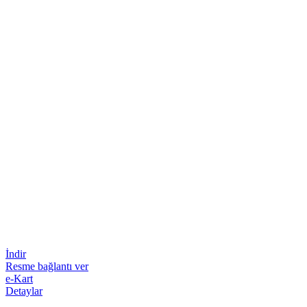
İndir
Resme bağlantı ver
e-Kart
Detaylar