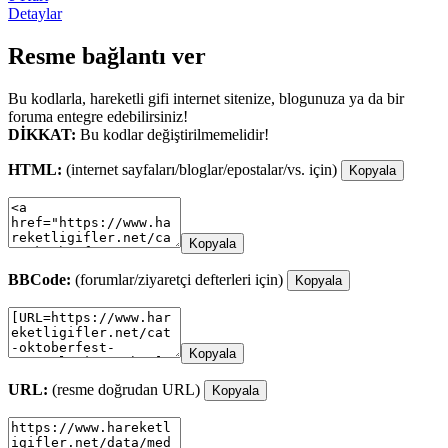
Detaylar
Resme bağlantı ver
Bu kodlarla, hareketli gifi internet sitenize, blogunuza ya da bir
foruma entegre edebilirsiniz!
DİKKAT:
Bu kodlar değiştirilmemelidir!
HTML:
(internet sayfaları/bloglar/epostalar/vs. için)
Kopyala
Kopyala
BBCode:
(forumlar/ziyaretçi defterleri için)
Kopyala
Kopyala
URL:
(resme doğrudan URL)
Kopyala