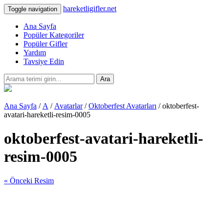
hareketligifler.net
Toggle navigation
Ana Sayfa
Popüler Kategoriler
Popüler Gifler
Yardım
Tavsiye Edin
Ara
Ana Sayfa
/
A
/
Avatarlar
/
Oktoberfest Avatarları
/ oktoberfest-
avatari-hareketli-resim-0005
oktoberfest-avatari-hareketli-
resim-0005
« Önceki Resim