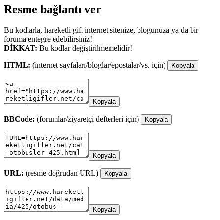
Resme bağlantı ver
Bu kodlarla, hareketli gifi internet sitenize, blogunuza ya da bir
foruma entegre edebilirsiniz!
DİKKAT:
Bu kodlar değiştirilmemelidir!
HTML:
(internet sayfaları/bloglar/epostalar/vs. için)
Kopyala
Kopyala
BBCode:
(forumlar/ziyaretçi defterleri için)
Kopyala
Kopyala
URL:
(resme doğrudan URL)
Kopyala
Kopyala