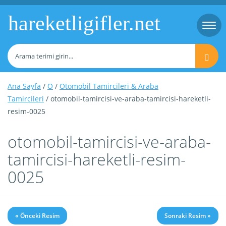
hareketligifler.net
Togg
navi
Ana Sayfa
/
O
/
Otomobil Tamircileri & Araba
Tamircileri
/ otomobil-tamircisi-ve-araba-tamircisi-hareketli-
resim-0025
otomobil-tamircisi-ve-araba-
tamircisi-hareketli-resim-
0025
« Önceki Resim
Sonraki Resim »