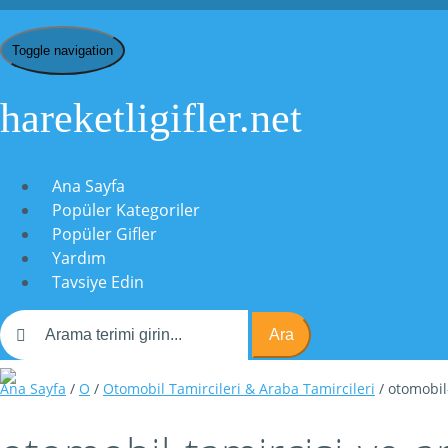
Toggle navigation
hareketligifler.net
Ana Sayfa
Popüler Kategoriler
Popüler Gifler
Yardım
Tavsiye Edin
Ara
Ana Sayfa
/
O
/
Otomobil Tamircileri & Araba Tamircileri
/ otomobil