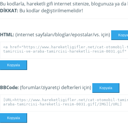
Bu kodlarla, hareketli gifi internet sitenize, blogunuza ya da
DİKKAT:
Bu kodlar değiştirilmemelidir!
HTML:
(internet sayfaları/bloglar/epostalar/vs. için)
Kopya
Kopyala
BBCode:
(forumlar/ziyaretçi defterleri için)
Kopyala
Kopyala