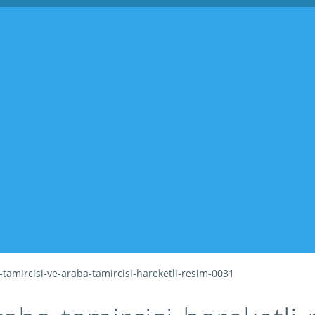
-tamircisi-ve-araba-tamircisi-hareketli-resim-0031