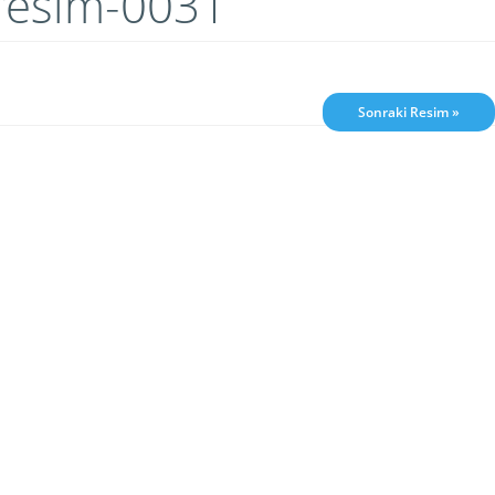
-resim-0031
Sonraki Resim »