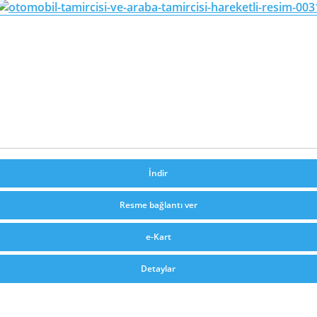
İndir
Resme bağlantı ver
e-Kart
Detaylar