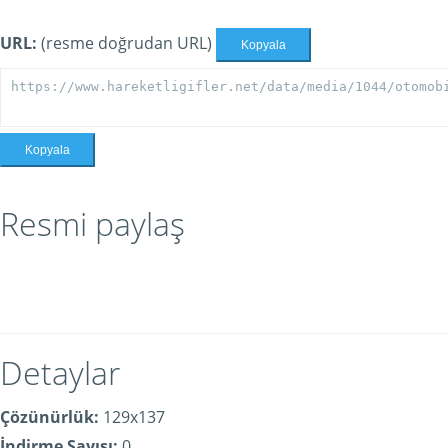
URL:
(resme doğrudan URL)
Kopyala
Kopyala
Resmi paylaş
Detaylar
Çözünürlük:
129x137
İndirme Sayısı:
0