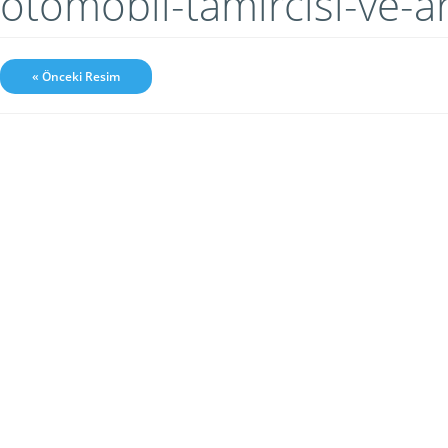
otomobil-tamircisi-ve-a
« Önceki Resim