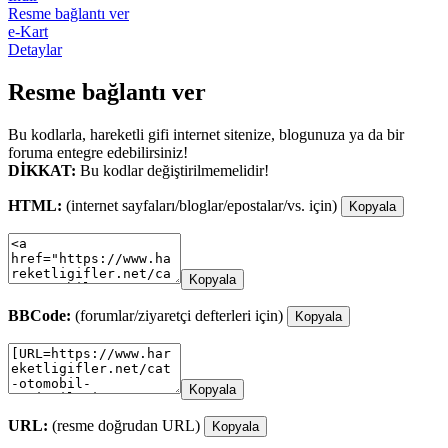
Resme bağlantı ver
e-Kart
Detaylar
Resme bağlantı ver
Bu kodlarla, hareketli gifi internet sitenize, blogunuza ya da bir
foruma entegre edebilirsiniz!
DİKKAT:
Bu kodlar değiştirilmemelidir!
HTML:
(internet sayfaları/bloglar/epostalar/vs. için)
Kopyala
Kopyala
BBCode:
(forumlar/ziyaretçi defterleri için)
Kopyala
Kopyala
URL:
(resme doğrudan URL)
Kopyala