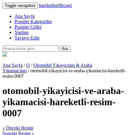
hareketligifler.net
Toggle navigation
Ana Sayfa
Popüler Kategoriler
Popüler Gifler
Yardım
Tavsiye Edin
Ara
Ana Sayfa
/
O
/
Otomobil Yıkayıcıları & Araba
Yıkamacıları
/ otomobil-yikayicisi-ve-araba-yikamacisi-hareketli-
resim-0007
otomobil-yikayicisi-ve-araba-
yikamacisi-hareketli-resim-
0007
« Önceki Resim
Sonraki Resim »