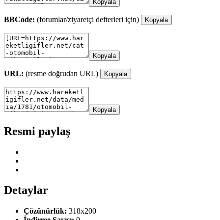
Kopyala
BBCode:
(forumlar/ziyaretçi defterleri için)
Kopyala
Kopyala
URL:
(resme doğrudan URL)
Kopyala
Kopyala
Resmi paylaş
Detaylar
Çözünürlük:
318x200
İndirme Sayısı:
0