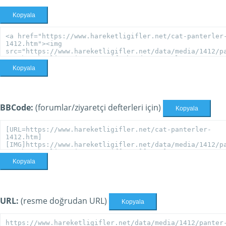
Kopyala
Kopyala
BBCode:
(forumlar/ziyaretçi defterleri için)
Kopyala
Kopyala
URL:
(resme doğrudan URL)
Kopyala