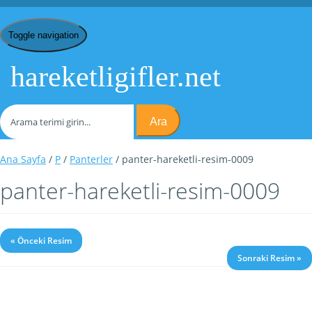
Toggle navigation
hareketligifler.net
Ara
Ana Sayfa
/
P
/
Panterler
/ panter-hareketli-resim-0009
panter-hareketli-resim-0009
« Önceki Resim
Sonraki Resim »