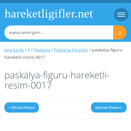
hareketligifler.net
Togg
navi
Ana Sayfa
/
P
/
Paskalya
/
Paskalya Figürleri
/ paskalya-figuru-
hareketli-resim-0017
paskalya-figuru-hareketli-
resim-0017
« Önceki Resim
Sonraki Resim »