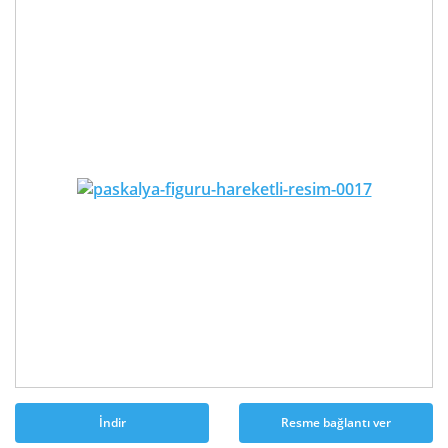
İndir
Resme bağlantı ver