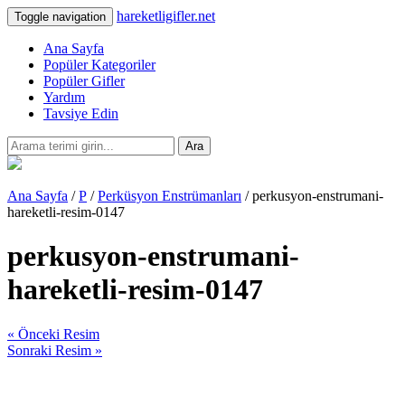
hareketligifler.net
Toggle navigation
Ana Sayfa
Popüler Kategoriler
Popüler Gifler
Yardım
Tavsiye Edin
Ara
Ana Sayfa
/
P
/
Perküsyon Enstrümanları
/ perkusyon-enstrumani-
hareketli-resim-0147
perkusyon-enstrumani-
hareketli-resim-0147
« Önceki Resim
Sonraki Resim »