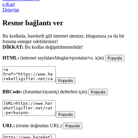
e-Kart
Detaylar
Resme bağlantı ver
Bu kodlarla, hareketli gifi internet sitenize, blogunuza ya da bir
foruma entegre edebilirsiniz!
DİKKAT:
Bu kodlar değiştirilmemelidir!
HTML:
(internet sayfaları/bloglar/epostalar/vs. için)
Kopyala
Kopyala
BBCode:
(forumlar/ziyaretçi defterleri için)
Kopyala
Kopyala
URL:
(resme doğrudan URL)
Kopyala