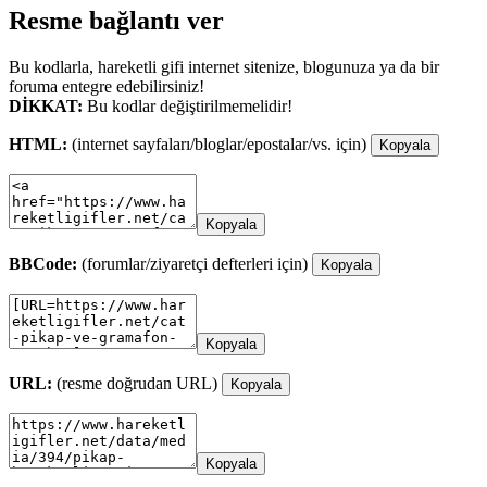
Resme bağlantı ver
Bu kodlarla, hareketli gifi internet sitenize, blogunuza ya da bir
foruma entegre edebilirsiniz!
DİKKAT:
Bu kodlar değiştirilmemelidir!
HTML:
(internet sayfaları/bloglar/epostalar/vs. için)
Kopyala
Kopyala
BBCode:
(forumlar/ziyaretçi defterleri için)
Kopyala
Kopyala
URL:
(resme doğrudan URL)
Kopyala
Kopyala